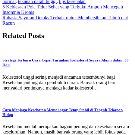
normal
,
tekanan darah tinggi
,
tips kesehatan
Navigasi
5 Kebiasaan Pola Tidur Sehat yang Terbukti Ampuh Mencegah
Insomnia Kronis
pos
Rahasia Sayuran Detoks Terbaik untuk Membersihkan Tubuh dari
Racun
Related Posts
Strategi Terbaru Cara Cepat Turunkan Kolesterol Secara Alami dalam 30
Hari
Kolesterol tinggi sering menjadi ancaman tersembunyi bagi
Kesehatan jantung dan pembuluh darah. Banyak orang baru
menyadari pentingnya menjaga kadar kolesterol…
Cara Menjaga Kesehatan Mental agar Tetap Stabil di Tengah Tekanan
Hidup
Kesehatan mental merupakan bagian penting dari kesehatan secara
keseluruhan. Namun, masih banyak orang yang lebih fokus pada