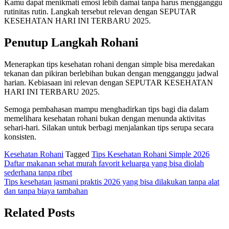
Kamu dapat menikmati emosi lebih damai tanpa harus mengganggu
rutinitas rutin. Langkah tersebut relevan dengan SEPUTAR
KESEHATAN HARI INI TERBARU 2025.
Penutup Langkah Rohani
Menerapkan tips kesehatan rohani dengan simple bisa meredakan
tekanan dan pikiran berlebihan bukan dengan mengganggu jadwal
harian. Kebiasaan ini relevan dengan SEPUTAR KESEHATAN
HARI INI TERBARU 2025.
Semoga pembahasan mampu menghadirkan tips bagi dia dalam
memelihara kesehatan rohani bukan dengan menunda aktivitas
sehari-hari. Silakan untuk berbagi menjalankan tips serupa secara
konsisten.
Kesehatan Rohani
Tagged
Tips Kesehatan Rohani Simple 2026
Navigasi
Daftar makanan sehat murah favorit keluarga yang bisa diolah
sederhana tanpa ribet
pos
Tips kesehatan jasmani praktis 2026 yang bisa dilakukan tanpa alat
dan tanpa biaya tambahan
Related Posts