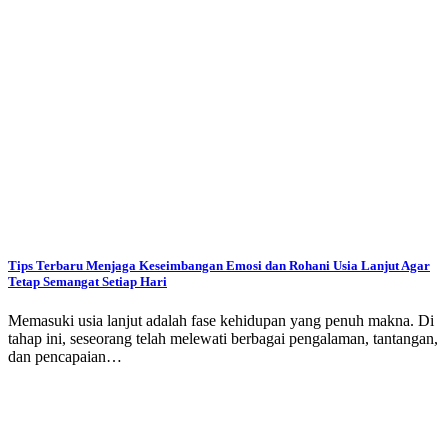
Tips Terbaru Menjaga Keseimbangan Emosi dan Rohani Usia Lanjut Agar
Tetap Semangat Setiap Hari
Memasuki usia lanjut adalah fase kehidupan yang penuh makna. Di
tahap ini, seseorang telah melewati berbagai pengalaman, tantangan,
dan pencapaian…