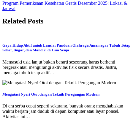
pos
Program Pemeriksaan Kesehatan Gratis Desember 2025: Lokasi &
Jadwal
Related Posts
Gaya Hidup Aktif untuk Lansia: Panduan Olahraga Aman agar Tubuh Tetap
Sehat, Bugar, dan Mandiri di Usia Senja
Memasuki usia lanjut bukan berarti seseorang harus berhenti
bergerak atau mengurangi aktivitas fisik secara drastis. Justru,
menjaga tubuh tetap aktif…
Mengatasi Nyeri Otot dengan Teknik Peregangan Modern
Di era serba cepat seperti sekarang, banyak orang menghabiskan
waktu berjam-jam duduk di depan komputer atau layar ponsel.
Aktivitas ini…