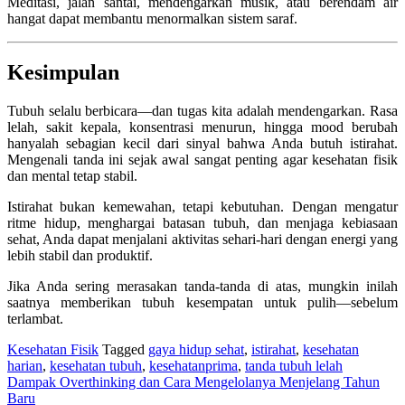
Meditasi, jalan santai, mendengarkan musik, atau berendam air
hangat dapat membantu menormalkan sistem saraf.
Kesimpulan
Tubuh selalu berbicara—dan tugas kita adalah mendengarkan. Rasa
lelah, sakit kepala, konsentrasi menurun, hingga mood berubah
hanyalah sebagian kecil dari sinyal bahwa Anda butuh istirahat.
Mengenali tanda ini sejak awal sangat penting agar kesehatan fisik
dan mental tetap stabil.
Istirahat bukan kemewahan, tetapi kebutuhan. Dengan mengatur
ritme hidup, menghargai batasan tubuh, dan menjaga kebiasaan
sehat, Anda dapat menjalani aktivitas sehari-hari dengan energi yang
lebih stabil dan produktif.
Jika Anda sering merasakan tanda-tanda di atas, mungkin inilah
saatnya memberikan tubuh kesempatan untuk pulih—sebelum
terlambat.
Kesehatan Fisik
Tagged
gaya hidup sehat
,
istirahat
,
kesehatan
harian
,
kesehatan tubuh
,
kesehatanprima
,
tanda tubuh lelah
Navigasi
Dampak Overthinking dan Cara Mengelolanya Menjelang Tahun
Baru