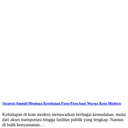
Strategi Ampuh Menjaga Kesehatan Paru-Paru bagi Warga Kota Modern
Kehidupan di kota modern menawarkan berbagai kemudahan, mulai
dari akses transportasi hingga fasilitas publik yang lengkap. Namun
di balik kenyamanan…