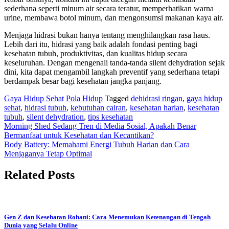
sederhana seperti minum air secara teratur, memperhatikan warna
urine, membawa botol minum, dan mengonsumsi makanan kaya air.
Menjaga hidrasi bukan hanya tentang menghilangkan rasa haus.
Lebih dari itu, hidrasi yang baik adalah fondasi penting bagi
kesehatan tubuh, produktivitas, dan kualitas hidup secara
keseluruhan. Dengan mengenali tanda-tanda silent dehydration sejak
dini, kita dapat mengambil langkah preventif yang sederhana tetapi
berdampak besar bagi kesehatan jangka panjang.
Gaya Hidup Sehat
Pola Hidup
Tagged
dehidrasi ringan
,
gaya hidup
sehat
,
hidrasi tubuh
,
kebutuhan cairan
,
kesehatan harian
,
kesehatan
tubuh
,
silent dehydration
,
tips kesehatan
Navigasi
Morning Shed Sedang Tren di Media Sosial, Apakah Benar
Bermanfaat untuk Kesehatan dan Kecantikan?
pos
Body Battery: Memahami Energi Tubuh Harian dan Cara
Menjaganya Tetap Optimal
Related Posts
Gen Z dan Kesehatan Rohani: Cara Menemukan Ketenangan di Tengah
Dunia yang Selalu Online