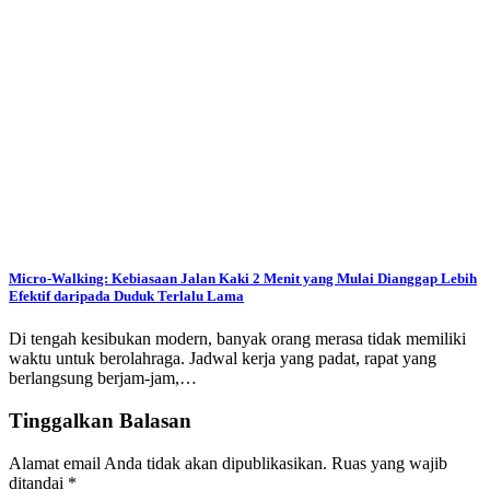
Micro-Walking: Kebiasaan Jalan Kaki 2 Menit yang Mulai Dianggap Lebih
Efektif daripada Duduk Terlalu Lama
Di tengah kesibukan modern, banyak orang merasa tidak memiliki
waktu untuk berolahraga. Jadwal kerja yang padat, rapat yang
berlangsung berjam-jam,…
Tinggalkan Balasan
Alamat email Anda tidak akan dipublikasikan.
Ruas yang wajib
ditandai
*