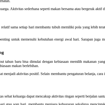
ehatan.
keluarga. Aktivitas sederhana seperti makan bersama atau bergerak ak
g relatif sama setiap hari membantu tubuh memiliki pola yang lebih te
enting untuk memenuhi kebutuhan energi awal hari. Sarapan juga m
ng
but tahun baru bisa dimulai dengan kebiasaan memilih makanan yang
iasaan makan berlebihan.
 menjadi aktivitas positif. Selain membantu pengaturan belanja, cara
nitas sehat keluarga dapat mencakup aktivitas ringan seperti berjalan san
agi atau sore hari, membantu menjaga kebugaran sekaligus menciptak