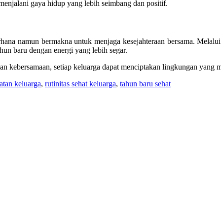
njalani gaya hidup yang lebih seimbang dan positif.
hana namun bermakna untuk menjaga kesejahteraan bersama. Melalui keb
hun baru dengan energi yang lebih segar.
i dan kebersamaan, setiap keluarga dapat menciptakan lingkungan yang 
atan keluarga
,
rutinitas sehat keluarga
,
tahun baru sehat