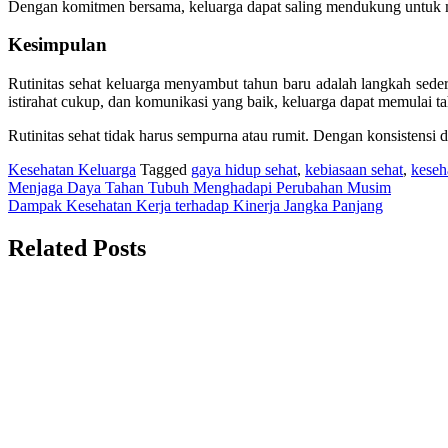
Dengan komitmen bersama, keluarga dapat saling mendukung untuk me
Kesimpulan
Rutinitas sehat keluarga menyambut tahun baru adalah langkah seder
istirahat cukup, dan komunikasi yang baik, keluarga dapat memulai ta
Rutinitas sehat tidak harus sempurna atau rumit. Dengan konsistens
Kesehatan Keluarga
Tagged
gaya hidup sehat
,
kebiasaan sehat
,
keseh
Navigasi
Menjaga Daya Tahan Tubuh Menghadapi Perubahan Musim
Dampak Kesehatan Kerja terhadap Kinerja Jangka Panjang
pos
Related Posts