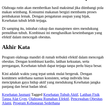
Olahraga rutin akan memberikan hasil maksimal jika diimbangi pola
makan seimbang. Konsumsi makanan bergizi membantu proses
pembakaran lemak. Dengan pengaturan asupan yang bijak,
Kesehatan tubuh lebih terjaga.
Di samping itu, istirahat cukup dan manajemen stres mendukung
pemulihan tubuh. Kombinasi ini menghasilkan keseimbangan yang
efektif dalam mencegah obesitas.
Akhir Kata
Program olahraga mandiri di rumah terbukti efektif dalam mencegah
obesitas. Dengan kombinasi kardio, latihan kekuatan, serta
peregangan, Kesehatan tubuh dapat terjaga tanpa perlu biaya besar.
Kini adalah waktu yang tepat untuk mulai bergerak. Dengan
komitmen sederhana namun konsisten, setiap individu bisa
menciptakan gaya hidup aktif yang mendukung Kesehatan jangka
panjang dan berat badan ideal.
Kesehatan Jasmani
Tagged
Kesehatan Tubuh Aktif
,
Latihan Fisik
Tanpa Alat Gym
,
Olahraga Rumahan Efektif
,
Pencegahan Obesitas
Alami
,
Program Kebugaran Sederhana