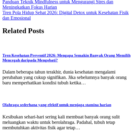
Navigasi
Panduan Teknik Mindfulness untuk Mengurangi Stres dan
Meningkatkan Fokus Harian
pos
Tren Pola Hidup Sehat 2026: Digital Detox untuk Kesehatan Fisik
dan Emosional
Related Posts
Tren Kesehatan Preventif 2026: Mengapa Semakin Banyak Orang Memilih
Mencegah daripada Mengobati?
Dalam beberapa tahun terakhir, dunia kesehatan mengalami
perubahan yang cukup signifikan. Jika sebelumnya banyak orang
baru memperhatikan kondisi tubuh ketika…
Olahraga sederhana yang efektif untuk menjaga stamina harian
Kesibukan sehari-hari sering kali membuat banyak orang sulit
meluangkan waktu untuk berolahraga. Padahal, tubuh tetap
membutuhkan aktivitas fisik agar tetap…