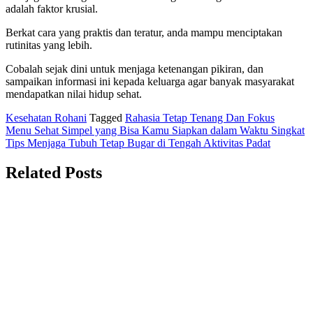
adalah faktor krusial.
Berkat cara yang praktis dan teratur, anda mampu menciptakan
rutinitas yang lebih.
Cobalah sejak dini untuk menjaga ketenangan pikiran, dan
sampaikan informasi ini kepada keluarga agar banyak masyarakat
mendapatkan nilai hidup sehat.
Kesehatan Rohani
Tagged
Rahasia Tetap Tenang Dan Fokus
Navigasi
Menu Sehat Simpel yang Bisa Kamu Siapkan dalam Waktu Singkat
Tips Menjaga Tubuh Tetap Bugar di Tengah Aktivitas Padat
pos
Related Posts