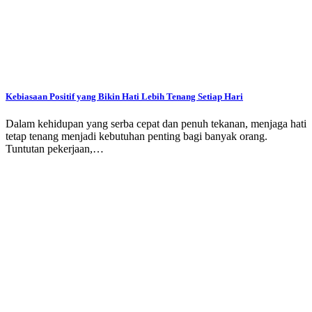
Kebiasaan Positif yang Bikin Hati Lebih Tenang Setiap Hari
Dalam kehidupan yang serba cepat dan penuh tekanan, menjaga hati
tetap tenang menjadi kebutuhan penting bagi banyak orang.
Tuntutan pekerjaan,…