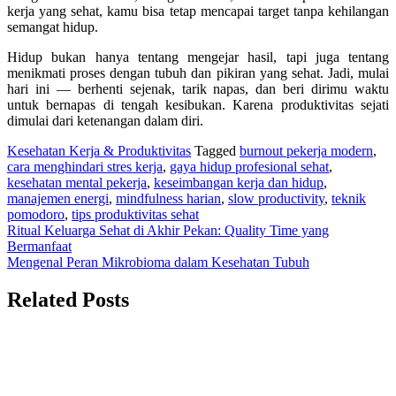
kerja yang sehat, kamu bisa tetap mencapai target tanpa kehilangan
semangat hidup.
Hidup bukan hanya tentang mengejar hasil, tapi juga tentang
menikmati proses dengan tubuh dan pikiran yang sehat. Jadi, mulai
hari ini — berhenti sejenak, tarik napas, dan beri dirimu waktu
untuk bernapas di tengah kesibukan. Karena produktivitas sejati
dimulai dari ketenangan dalam diri.
Kesehatan Kerja & Produktivitas
Tagged
burnout pekerja modern
,
cara menghindari stres kerja
,
gaya hidup profesional sehat
,
kesehatan mental pekerja
,
keseimbangan kerja dan hidup
,
manajemen energi
,
mindfulness harian
,
slow productivity
,
teknik
pomodoro
,
tips produktivitas sehat
Navigasi
Ritual Keluarga Sehat di Akhir Pekan: Quality Time yang
Bermanfaat
pos
Mengenal Peran Mikrobioma dalam Kesehatan Tubuh
Related Posts