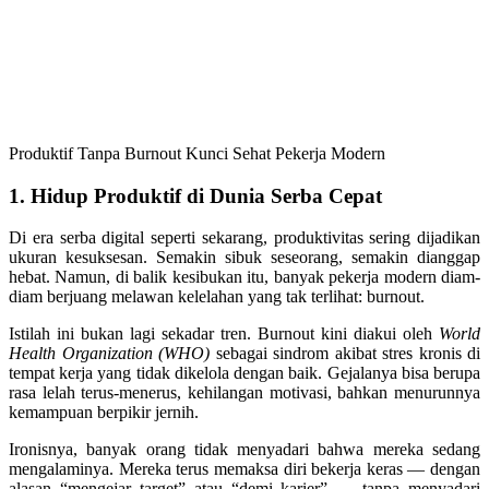
Produktif Tanpa Burnout Kunci Sehat Pekerja Modern
1. Hidup Produktif di Dunia Serba Cepat
Di era serba digital seperti sekarang, produktivitas sering dijadikan
ukuran kesuksesan. Semakin sibuk seseorang, semakin dianggap
hebat. Namun, di balik kesibukan itu, banyak pekerja modern diam-
diam berjuang melawan kelelahan yang tak terlihat: burnout.
Istilah ini bukan lagi sekadar tren. Burnout kini diakui oleh
World
Health Organization (WHO)
sebagai sindrom akibat stres kronis di
tempat kerja yang tidak dikelola dengan baik. Gejalanya bisa berupa
rasa lelah terus-menerus, kehilangan motivasi, bahkan menurunnya
kemampuan berpikir jernih.
Ironisnya, banyak orang tidak menyadari bahwa mereka sedang
mengalaminya. Mereka terus memaksa diri bekerja keras — dengan
alasan “mengejar target” atau “demi karier” — tanpa menyadari