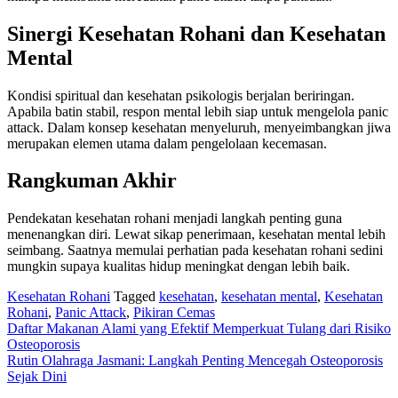
Sinergi Kesehatan Rohani dan Kesehatan
Mental
Kondisi spiritual dan kesehatan psikologis berjalan beriringan.
Apabila batin stabil, respon mental lebih siap untuk mengelola panic
attack. Dalam konsep kesehatan menyeluruh, menyeimbangkan jiwa
merupakan elemen utama dalam pengelolaan kecemasan.
Rangkuman Akhir
Pendekatan kesehatan rohani menjadi langkah penting guna
menenangkan diri. Lewat sikap penerimaan, kesehatan mental lebih
seimbang. Saatnya memulai perhatian pada kesehatan rohani sedini
mungkin supaya kualitas hidup meningkat dengan lebih baik.
Kesehatan Rohani
Tagged
kesehatan
,
kesehatan mental
,
Kesehatan
Rohani
,
Panic Attack
,
Pikiran Cemas
Navigasi
Daftar Makanan Alami yang Efektif Memperkuat Tulang dari Risiko
Osteoporosis
pos
Rutin Olahraga Jasmani: Langkah Penting Mencegah Osteoporosis
Sejak Dini