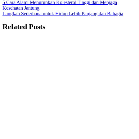
Navigasi
5 Cara Alami Menurunkan Kolesterol Tinggi dan Menjaga
Kesehatan Jantung
pos
Langkah Sederhana untuk Hidup Lebih Panjang dan Bahagia
Related Posts