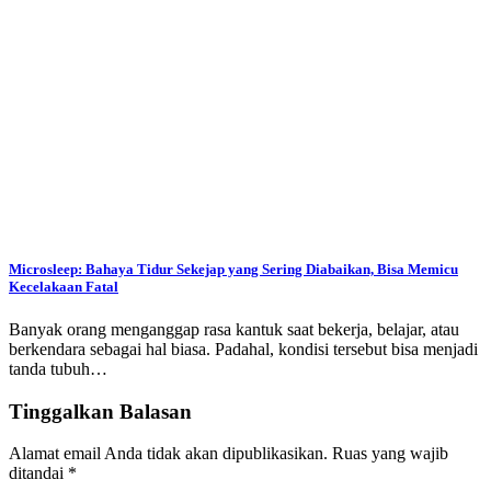
Microsleep: Bahaya Tidur Sekejap yang Sering Diabaikan, Bisa Memicu
Kecelakaan Fatal
Banyak orang menganggap rasa kantuk saat bekerja, belajar, atau
berkendara sebagai hal biasa. Padahal, kondisi tersebut bisa menjadi
tanda tubuh…
Tinggalkan Balasan
Alamat email Anda tidak akan dipublikasikan.
Ruas yang wajib
ditandai
*