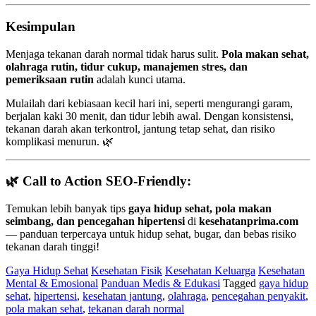
Kesimpulan
Menjaga tekanan darah normal tidak harus sulit.
Pola makan sehat,
olahraga rutin, tidur cukup, manajemen stres, dan
pemeriksaan rutin
adalah kunci utama.
Mulailah dari kebiasaan kecil hari ini, seperti mengurangi garam,
berjalan kaki 30 menit, dan tidur lebih awal. Dengan konsistensi,
tekanan darah akan terkontrol, jantung tetap sehat, dan risiko
komplikasi menurun. 🌿
🌿
Call to Action SEO-Friendly:
Temukan lebih banyak tips
gaya hidup sehat, pola makan
seimbang, dan pencegahan hipertensi
di
kesehatanprima.com
— panduan terpercaya untuk hidup sehat, bugar, dan bebas risiko
tekanan darah tinggi!
Gaya Hidup Sehat
Kesehatan Fisik
Kesehatan Keluarga
Kesehatan
Mental & Emosional
Panduan Medis & Edukasi
Tagged
gaya hidup
sehat
,
hipertensi
,
kesehatan jantung
,
olahraga
,
pencegahan penyakit
,
pola makan sehat
,
tekanan darah normal