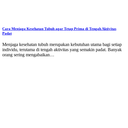
Cara Menjaga Kesehatan Tubuh agar Tetap Prima di Tengah Aktivitas
Padat
Menjaga kesehatan tubuh merupakan kebutuhan utama bagi setiap
individu, terutama di tengah aktivitas yang semakin padat. Banyak
orang sering mengabaikan…