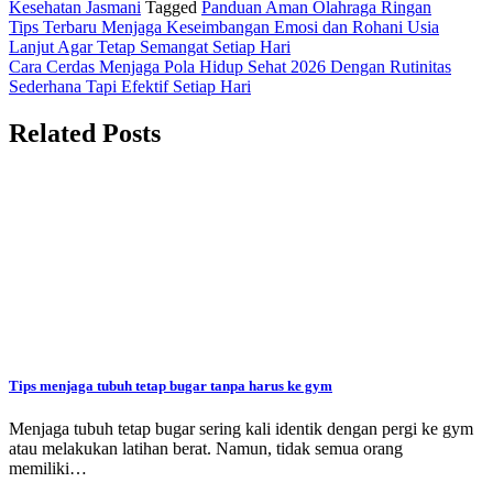
Kesehatan Jasmani
Tagged
Panduan Aman Olahraga Ringan
Navigasi
Tips Terbaru Menjaga Keseimbangan Emosi dan Rohani Usia
Lanjut Agar Tetap Semangat Setiap Hari
pos
Cara Cerdas Menjaga Pola Hidup Sehat 2026 Dengan Rutinitas
Sederhana Tapi Efektif Setiap Hari
Related Posts
Tips menjaga tubuh tetap bugar tanpa harus ke gym
Menjaga tubuh tetap bugar sering kali identik dengan pergi ke gym
atau melakukan latihan berat. Namun, tidak semua orang
memiliki…