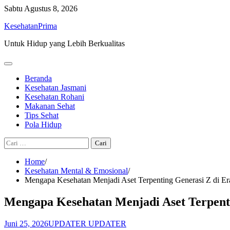
Skip
Sabtu
Agustus 8, 2026
to
KesehatanPrima
content
Untuk Hidup yang Lebih Berkualitas
Beranda
Kesehatan Jasmani
Kesehatan Rohani
Makanan Sehat
Tips Sehat
Pola Hidup
Cari
untuk:
Home
Kesehatan Mental & Emosional
Mengapa Kesehatan Menjadi Aset Terpenting Generasi Z di Era
Mengapa Kesehatan Menjadi Aset Terpenti
Juni 25, 2026
UPDATER UPDATER