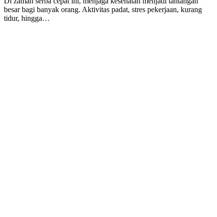
Di zaman serba cepat ini, menjaga kesehatan menjadi tantangan
besar bagi banyak orang. Aktivitas padat, stres pekerjaan, kurang
tidur, hingga…