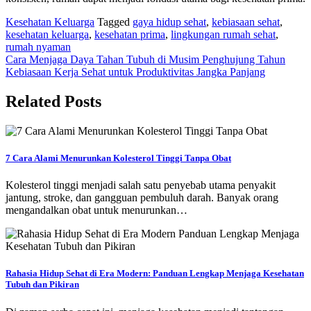
Kesehatan Keluarga
Tagged
gaya hidup sehat
,
kebiasaan sehat
,
kesehatan keluarga
,
kesehatan prima
,
lingkungan rumah sehat
,
rumah nyaman
Navigasi
Cara Menjaga Daya Tahan Tubuh di Musim Penghujung Tahun
Kebiasaan Kerja Sehat untuk Produktivitas Jangka Panjang
pos
Related Posts
7 Cara Alami Menurunkan Kolesterol Tinggi Tanpa Obat
Kolesterol tinggi menjadi salah satu penyebab utama penyakit
jantung, stroke, dan gangguan pembuluh darah. Banyak orang
mengandalkan obat untuk menurunkan…
Rahasia Hidup Sehat di Era Modern: Panduan Lengkap Menjaga Kesehatan
Tubuh dan Pikiran