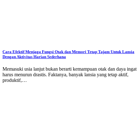
Cara Efektif Menjaga Fungsi Otak dan Memori Tetap Tajam Untuk Lansia
Dengan Aktivitas Harian Sederhana
Memasuki usia lanjut bukan berarti kemampuan otak dan daya ingat
harus menurun drastis. Faktanya, banyak lansia yang tetap aktif,
produktif,…