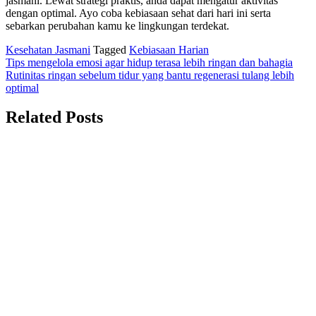
jasmani. Lewat strategi praktis, anda dapat mengatur aktivitas
dengan optimal. Ayo coba kebiasaan sehat dari hari ini serta
sebarkan perubahan kamu ke lingkungan terdekat.
Kesehatan Jasmani
Tagged
Kebiasaan Harian
Navigasi
Tips mengelola emosi agar hidup terasa lebih ringan dan bahagia
Rutinitas ringan sebelum tidur yang bantu regenerasi tulang lebih
pos
optimal
Related Posts