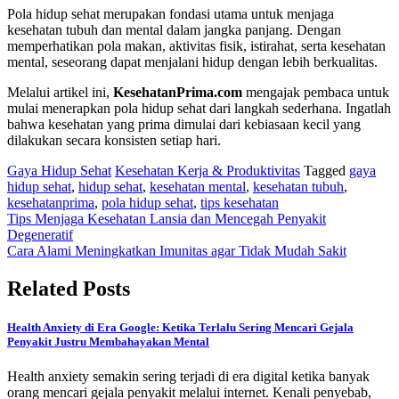
Pola hidup sehat merupakan fondasi utama untuk menjaga
kesehatan tubuh dan mental dalam jangka panjang. Dengan
memperhatikan pola makan, aktivitas fisik, istirahat, serta kesehatan
mental, seseorang dapat menjalani hidup dengan lebih berkualitas.
Melalui artikel ini,
KesehatanPrima.com
mengajak pembaca untuk
mulai menerapkan pola hidup sehat dari langkah sederhana. Ingatlah
bahwa kesehatan yang prima dimulai dari kebiasaan kecil yang
dilakukan secara konsisten setiap hari.
Gaya Hidup Sehat
Kesehatan Kerja & Produktivitas
Tagged
gaya
hidup sehat
,
hidup sehat
,
kesehatan mental
,
kesehatan tubuh
,
kesehatanprima
,
pola hidup sehat
,
tips kesehatan
Navigasi
Tips Menjaga Kesehatan Lansia dan Mencegah Penyakit
Degeneratif
pos
Cara Alami Meningkatkan Imunitas agar Tidak Mudah Sakit
Related Posts
Health Anxiety di Era Google: Ketika Terlalu Sering Mencari Gejala
Penyakit Justru Membahayakan Mental
Health anxiety semakin sering terjadi di era digital ketika banyak
orang mencari gejala penyakit melalui internet. Kenali penyebab,