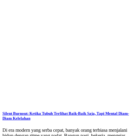
Silent Burnout: Ketika Tubuh Terlihat Baik-Baik Saja, Tapi Mental Diam-
Diam Kelelahan
Di era modern yang serba cepat, banyak orang terbiasa menjalani
hidup dengan ritme yang padat. Bangun pagi, bekerja, mengejar