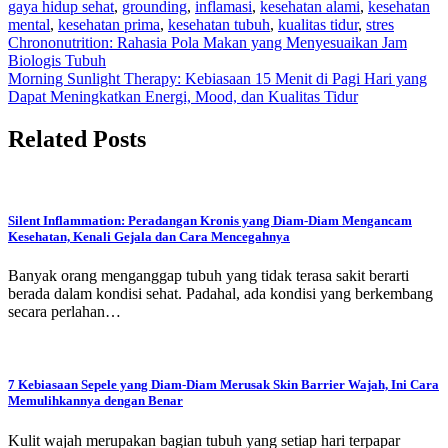
gaya hidup sehat
,
grounding
,
inflamasi
,
kesehatan alami
,
kesehatan
mental
,
kesehatan prima
,
kesehatan tubuh
,
kualitas tidur
,
stres
Navigasi
Chrononutrition: Rahasia Pola Makan yang Menyesuaikan Jam
Biologis Tubuh
pos
Morning Sunlight Therapy: Kebiasaan 15 Menit di Pagi Hari yang
Dapat Meningkatkan Energi, Mood, dan Kualitas Tidur
Related Posts
Silent Inflammation: Peradangan Kronis yang Diam-Diam Mengancam
Kesehatan, Kenali Gejala dan Cara Mencegahnya
Banyak orang menganggap tubuh yang tidak terasa sakit berarti
berada dalam kondisi sehat. Padahal, ada kondisi yang berkembang
secara perlahan…
7 Kebiasaan Sepele yang Diam-Diam Merusak Skin Barrier Wajah, Ini Cara
Memulihkannya dengan Benar
Kulit wajah merupakan bagian tubuh yang setiap hari terpapar