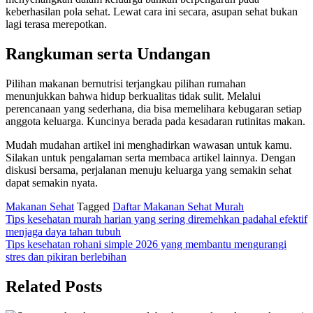
keberhasilan pola sehat. Lewat cara ini secara, asupan sehat bukan
lagi terasa merepotkan.
Rangkuman serta Undangan
Pilihan makanan bernutrisi terjangkau pilihan rumahan
menunjukkan bahwa hidup berkualitas tidak sulit. Melalui
perencanaan yang sederhana, dia bisa memelihara kebugaran setiap
anggota keluarga. Kuncinya berada pada kesadaran rutinitas makan.
Mudah mudahan artikel ini menghadirkan wawasan untuk kamu.
Silakan untuk pengalaman serta membaca artikel lainnya. Dengan
diskusi bersama, perjalanan menuju keluarga yang semakin sehat
dapat semakin nyata.
Makanan Sehat
Tagged
Daftar Makanan Sehat Murah
Navigasi
Tips kesehatan murah harian yang sering diremehkan padahal efektif
menjaga daya tahan tubuh
pos
Tips kesehatan rohani simple 2026 yang membantu mengurangi
stres dan pikiran berlebihan
Related Posts