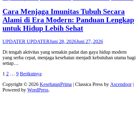
Cara Menjaga Imunitas Tubuh Secara
Alami di Era Modern: Panduan Lengkap
untuk Hidup Lebih Sehat
UPDATER UPDATER
Juni 28, 2026
Juni 27, 2026
Di tengah aktivitas yang semakin padat dan gaya hidup modern
yang serba cepat, menjaga kesehatan menjadi kebutuhan utama bagi
setiap…
Paginasi
1
2
…
9
Berikutnya
pos
Copyright © 2026
KesehatanPrima
| Classica Press by
Ascendoor
|
Powered by
WordPress
.