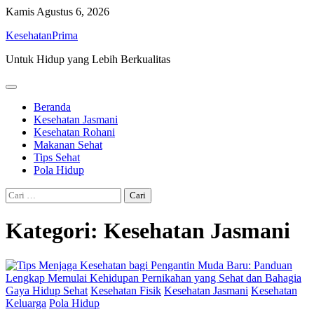
Skip
Kamis
Agustus 6, 2026
to
KesehatanPrima
content
Untuk Hidup yang Lebih Berkualitas
Beranda
Kesehatan Jasmani
Kesehatan Rohani
Makanan Sehat
Tips Sehat
Pola Hidup
Cari
untuk:
Kategori:
Kesehatan Jasmani
Gaya Hidup Sehat
Kesehatan Fisik
Kesehatan Jasmani
Kesehatan
Keluarga
Pola Hidup