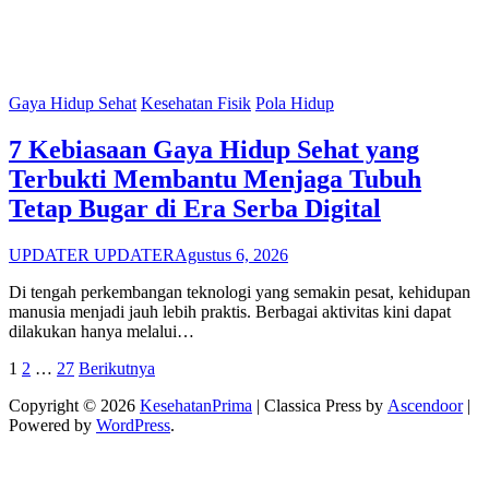
Gaya Hidup Sehat
Kesehatan Fisik
Pola Hidup
7 Kebiasaan Gaya Hidup Sehat yang
Terbukti Membantu Menjaga Tubuh
Tetap Bugar di Era Serba Digital
UPDATER UPDATER
Agustus 6, 2026
Di tengah perkembangan teknologi yang semakin pesat, kehidupan
manusia menjadi jauh lebih praktis. Berbagai aktivitas kini dapat
dilakukan hanya melalui…
Paginasi
1
2
…
27
Berikutnya
pos
Copyright © 2026
KesehatanPrima
| Classica Press by
Ascendoor
|
Powered by
WordPress
.