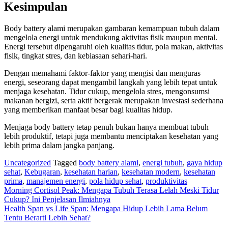
Kesimpulan
Body battery alami merupakan gambaran kemampuan tubuh dalam
mengelola energi untuk mendukung aktivitas fisik maupun mental.
Energi tersebut dipengaruhi oleh kualitas tidur, pola makan, aktivitas
fisik, tingkat stres, dan kebiasaan sehari-hari.
Dengan memahami faktor-faktor yang mengisi dan menguras
energi, seseorang dapat mengambil langkah yang lebih tepat untuk
menjaga kesehatan. Tidur cukup, mengelola stres, mengonsumsi
makanan bergizi, serta aktif bergerak merupakan investasi sederhana
yang memberikan manfaat besar bagi kualitas hidup.
Menjaga body battery tetap penuh bukan hanya membuat tubuh
lebih produktif, tetapi juga membantu menciptakan kesehatan yang
lebih prima dalam jangka panjang.
Uncategorized
Tagged
body battery alami
,
energi tubuh
,
gaya hidup
sehat
,
Kebugaran
,
kesehatan harian
,
kesehatan modern
,
kesehatan
prima
,
manajemen energi
,
pola hidup sehat
,
produktivitas
Navigasi
Morning Cortisol Peak: Mengapa Tubuh Terasa Lelah Meski Tidur
Cukup? Ini Penjelasan Ilmiahnya
pos
Health Span vs Life Span: Mengapa Hidup Lebih Lama Belum
Tentu Berarti Lebih Sehat?