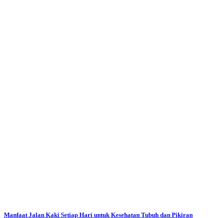
Manfaat Jalan Kaki Setiap Hari untuk Kesehatan Tubuh dan Pikiran