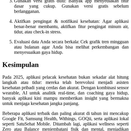
Gunakan versi gratis dulu: Banyak app menyediakan fitur
dasar yang cukup. Gunakan versi gratis sebelum
berlangganan.
Aktifkan pengingat & notifikasi kesehatan: Agar aplikasi
benar-benar membantu, aktifkan fitur pengingat minum air,
tidur, atau check-in stress.
Evaluasi data Anda secara berkala: Cek grafik tren mingguan
atau bulanan agar Anda bisa melihat perkembangan dan
menyesuaikan gaya hidup.
Kesimpulan
Pada 2025, aplikasi pelacak kesehatan bukan sekadar alat hitung
langkah atau tidur: mereka telah berevolusi menjadi asisten
kesehatan pribadi yang cerdas dan akurat. Dengan kombinasi sensor
wearable, AI untuk analitik real-time, dan coaching gaya hidup,
banyak aplikasi kini mampu memberikan insight yang bermakna
untuk menjaga kesehatan jangka panjang.
Beberapa aplikasi terbaik dan paling akurat di tahun ini mencakup
Google Fit, Samsung Health, Withings, GOQii, serta aplikasi lokal
seperti SatuSehat Mobile. Ditambah lagi, aplikasi wellness seperti
Zero atau Balance menjembatani fisik dan mental, menjadikan