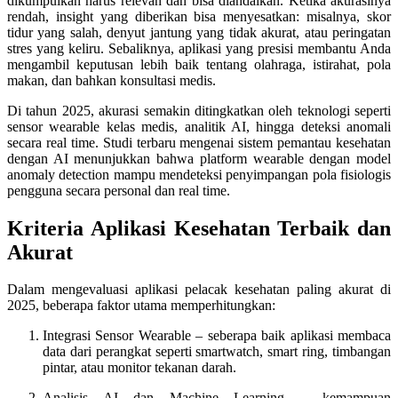
dikumpulkan harus relevan dan bisa diandalkan. Ketika akurasinya
rendah, insight yang diberikan bisa menyesatkan: misalnya, skor
tidur yang salah, denyut jantung yang tidak akurat, atau peringatan
stres yang keliru. Sebaliknya, aplikasi yang presisi membantu Anda
mengambil keputusan lebih baik tentang olahraga, istirahat, pola
makan, dan bahkan konsultasi medis.
Di tahun 2025, akurasi semakin ditingkatkan oleh teknologi seperti
sensor wearable kelas medis, analitik AI, hingga deteksi anomali
secara real time. Studi terbaru mengenai sistem pemantau kesehatan
dengan AI menunjukkan bahwa platform wearable dengan model
anomaly detection mampu mendeteksi penyimpangan pola fisiologis
pengguna secara personal dan real time.
Kriteria Aplikasi Kesehatan Terbaik dan
Akurat
Dalam mengevaluasi aplikasi pelacak kesehatan paling akurat di
2025, beberapa faktor utama memperhitungkan:
Integrasi Sensor Wearable – seberapa baik aplikasi membaca
data dari perangkat seperti smartwatch, smart ring, timbangan
pintar, atau monitor tekanan darah.
Analisis AI dan Machine Learning – kemampuan