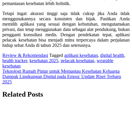
pemantauan kesehatan lebih holistik.
Tetapi ingat: akurasi tinggi saja tidak cukup jika Anda tidak
menggunakannya secara konsisten dan bijak. Pastikan Anda
memilih aplikasi yang sesuai dengan kebutuhan, mengutamakan
privasi, dan tetap menggunakan data sebagai alat pendukung, bukan
pengganti konsultasi medis. Dengan pendekatan tepat, aplikasi
pelacak kesehatan bisa menjadi mitra terpercaya dalam perjalanan
hidup sehat Anda di tahun 2025 dan seterusnya.
Review & Rekomendasi
Tagged
aplikasi kesehatan
,
digital health
,
health tracker
,
kesehatan 2025
,
pelacak kesehatan
,
wearable
kesehatan
Navigasi
Teknologi Rumah Pintar untuk Memantau Kesehatan Keluarga
Dampak Lingkungan Digital pada Emosi: Update Riset Terbaru
pos
2025
Related Posts