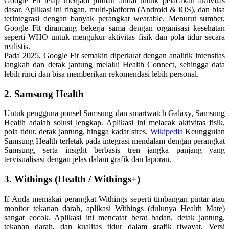
Google Fit tetap menjadi pilihan andal untuk pelacakan aktivitas
dasar. Aplikasi ini ringan, multi-platform (Android & iOS), dan bisa
terintegrasi dengan banyak perangkat wearable. Menurut sumber,
Google Fit dirancang bekerja sama dengan organisasi kesehatan
seperti WHO untuk mengukur aktivitas fisik dan pola tidur secara
realistis.
Pada 2025, Google Fit semakin diperkuat dengan analitik intensitas
langkah dan detak jantung melalui Health Connect, sehingga data
lebih rinci dan bisa memberikan rekomendasi lebih personal.
2. Samsung Health
Untuk pengguna ponsel Samsung dan smartwatch Galaxy, Samsung
Health adalah solusi lengkap. Aplikasi ini melacak aktivitas fisik,
pola tidur, detak jantung, hingga kadar stres.
Wikipedia
Keunggulan
Samsung Health terletak pada integrasi mendalam dengan perangkat
Samsung, serta insight berbasis tren jangka panjang yang
tervisualisasi dengan jelas dalam grafik dan laporan.
3. Withings (Health / Withings+)
If Anda memakai perangkat Withings seperti timbangan pintar atau
monitor tekanan darah, aplikasi Withings (dulunya Health Mate)
sangat cocok. Aplikasi ini mencatat berat badan, detak jantung,
tekanan darah, dan kualitas tidur dalam grafik riwayat. Versi