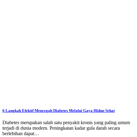
6 Langkah Efektif Mencegah Diabetes Melalui Gaya Hidup Sehat
Diabetes merupakan salah satu penyakit kronis yang paling umum
terjadi di dunia modern. Peningkatan kadar gula darah secara
berlebihan dapat…