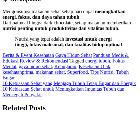
Mengonsumsi makanan sehat setiap hari dapat
meningkatkan
energi, fokus, dan daya tahan tubuh
.
Dari oatmeal hingga dark chocolate, setiap makanan memberikan
nutrisi penting untuk produktivitas dan vitalitas tubuh
.
Nutrisi yang tepat adalah
investasi untuk energi
tinggi, fokus maksimal, dan kualitas hidup optimal
.
Berita & Event Kesehatan
Gaya Hidup Sehat
Panduan Medis &
Edukasi
Review & Rekomendasi
Tagged
energi tubuh
,
Fokus
Mental
,
gaya hidup sehat
,
Kebugaran
,
Kesehatan Otak
,
kesehatanprima
,
makanan sehat
,
Superfood
,
Tips Nutrisi
,
Tubuh
Bugar
Navigasi
10 Kebiasaan Sehat yang Menjaga Tubuh Tetap Bugar dan Energik
10 Kebiasaan Sehat untuk Meningkatkan Imunitas Tubuh dan
pos
Mencegah Penyakit
Related Posts