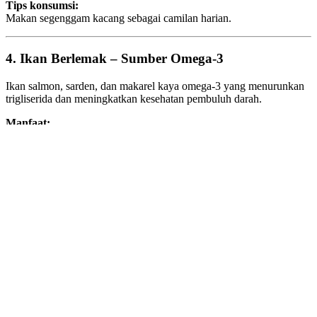
Tips konsumsi:
Makan segenggam kacang sebagai camilan harian.
4.
Ikan Berlemak – Sumber Omega-3
Ikan salmon, sarden, dan makarel kaya omega-3 yang menurunkan
trigliserida dan meningkatkan kesehatan pembuluh darah.
Manfaat:
Menurunkan tekanan darah
Mengurangi risiko serangan jantung
Anti peradangan alami
Tips konsumsi:
Konsumsi 2–3 kali seminggu, bisa dikukus atau dipanggang.
5.
Bawang Putih – Anti Kolesterol Alami
Bawang putih mengandung
allicin
yang menurunkan kolesterol
LDL dan meningkatkan kesehatan pembuluh darah.